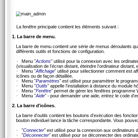
La fenêtre principale contient les éléments suivant :
1. La barre de menu.
La barre de menu contient une série de menus déroulants qui
différents outils et fonctions de configuration.
· Menu "
Actions
" utilisé pour la connexion avec les ordinate
(visualisation de l'écran distant, éteindre l'ordinateur distant,
· Menu "
Affichage
" utilisé pour sélectionner comment est aff
icônes ou de façon détaillée.
· Menu "
Paramètres
" est utilisé pour paramétrer le progra
· Menu "
Outils
" appelle l'installation à distance du module 
· Menu "
Fenêtre
" permet de gérer les fenêtres programm
· Menu "
Aide
" - pour demander une aide, entrez le code d'
2. La barre d'
icônes
.
La barre d'outils contient les boutons d'exécution des fonctio
bouton individuel lance la tâche correspondante. Vous pouve
· "
Connecter
" est utilisé pour la connexion aux ordinateurs 
· "
Déconnecter
" est utilisé pour se déconnecter des ordina