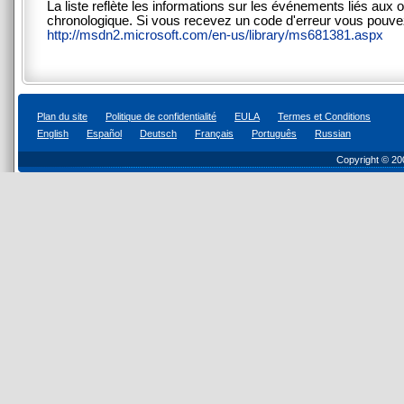
La liste reflète les informations sur les événements liés aux o
chronologique. Si vous recevez un code d'erreur vous pouvez 
http://msdn2.microsoft.com/en-us/library/ms681381.aspx
Plan du site
Politique de confidentialité
EULA
Termes et Conditions
English
Español
Deutsch
Français
Português
Russian
Copyright © 20